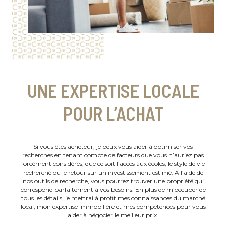
UNE EXPERTISE LOCALE
POUR L’ACHAT
Si vous êtes acheteur, je peux vous aider à optimiser vos
recherches en tenant compte de facteurs que vous n’auriez pas
forcément considérés, que ce soit l’accès aux écoles, le style de vie
recherché ou le retour sur un investissement estimé. À l’aide de
nos outils de recherche, vous pourrez trouver une propriété qui
correspond parfaitement à vos besoins. En plus de m’occuper de
tous les détails, je mettrai à profit mes connaissances du marché
local, mon expertise immobilière et mes compétences pour vous
aider à négocier le meilleur prix.