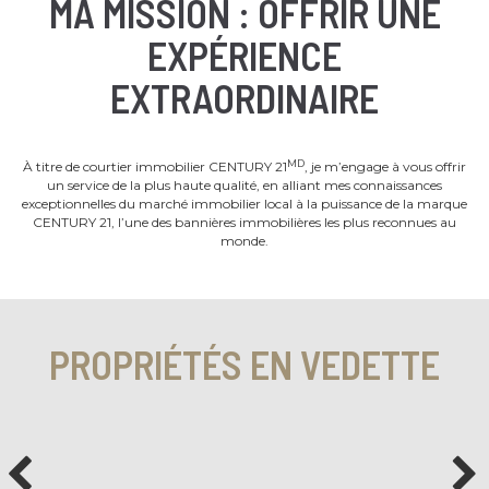
MA MISSION : OFFRIR UNE
EXPÉRIENCE
EXTRAORDINAIRE
MD
À titre de courtier immobilier CENTURY 21
, je m’engage à vous offrir
un service de la plus haute qualité, en alliant mes connaissances
exceptionnelles du marché immobilier local à la puissance de la marque
CENTURY 21, l’une des bannières immobilières les plus reconnues au
monde.
PROPRIÉTÉS EN VEDETTE