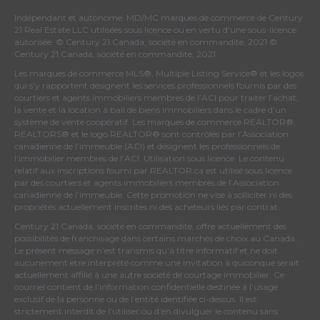
Indépendant et autonome. MD/MC marques de commerce de Century
21 Real Estate LLC utilisées sous licence ou en vertu d’une sous-licence
autorisée. © Century 21 Canada, société en commandite, 2021 ©
Century 21 Canada, société en commandite, 2021
Les marques de commerce MLS®, Multiple Listing Service® et les logos
qui s’y rapportent désignent les services professionnels fournis par des
courtiers et agents immobiliers membres de
l’ACI
pour traiter l’achat,
la vente et la location à bail de biens immobiliers dans le cadre d’un
système de vente coopératif. Les marques de commerce REALTOR®,
REALTORS® et le logo REALTOR® sont contrôlés par
l’Association
canadienne de l’immeuble (ACI)
et désignent les professionnels de
l’immobilier membres de l’ACI. Utilisation sous licence. Le contenu
relatif aux inscriptions fourni par REALTOR.ca est utilisé sous licence
par des courtiers et agents immobiliers membres de
l’Association
canadienne de l’immeuble
. Cette promotion ne vise à solliciter ni des
propriétés actuellement inscrites ni des acheteurs liés par contrat.
Century 21 Canada, société en commandite, offre actuellement des
possibilités de franchisage dans certains marchés de choix au Canada.
Le présent message n’est transmis qu’à titre informatif et ne doit
aucunement être interprété comme une invitation à quiconque serait
actuellement affilié à une autre société de courtage immobilier. Ce
courriel contient de l’information confidentielle destinée à l’usage
exclusif de la personne ou de l’entité identifiée ci-dessus. Il est
strictement interdit de l’utiliser ou d’en divulguer le contenu sans